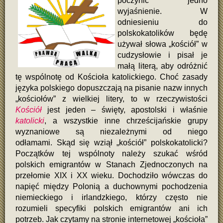
poczynić jedno
wyjaśnienie. W
odniesieniu do
polskokatolików będę
używał słowa „kościół” w
cudzysłowie i pisał je
małą literą, aby odróżnić
tę wspólnotę od Kościoła katolickiego. Choć zasady
języka polskiego dopuszczają na pisanie nazw innych
„kościołów” z wielkiej litery, to w rzeczywistości
Kościół
jest jeden – święty, apostolski i właśnie
katolicki
, a wszystkie inne chrześcijańskie grupy
wyznaniowe są niezależnymi od niego
odłamami. Skąd się wziął „kościół” polskokatolicki?
Początków tej wspólnoty należy szukać wśród
polskich emigrantów w Stanach Zjednoczonych na
przełomie XIX i XX wieku. Dochodziło wówczas do
napięć między Polonią a duchownymi pochodzenia
niemieckiego i irlandzkiego, którzy często nie
rozumieli specyfiki polskich emigrantów ani ich
potrzeb. Jak czytamy na stronie internetowej „kościoła”