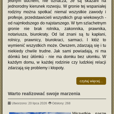
jednym duchem, nie oznacza, że są skazani na
jednorodny kierunek rozwoju. W gronie tej wspaniałej
rodziny można spotkać niemal wszystkie zawody i
profesje, przedstawicieli wszystkich grup wiekowych -
od najmłodszego do najstarszego. W tym szlachetnym
gronie nie brak rolnika, zakonnika, prawnika,
notariusza, biurokraty. Od lat znani są tu kapłani,
rolnicy, prawnicy, biurokraci, sarmaci. I któż to
wymienić wszystkich może. Owszem, zdarzają się i tu
niekiedy chwile trudne. Jak sami powiadają, ni ma
dómkù bez ùłómkù - nie ma domku bez ułomku. W
każdym domu, w każdej rodzinie czy ludzkiej relacji
zdarzają się problemy i kłopoty.
czytaj więcej...
Warto realizować swoje marzenia
Utworzono: 20 lipca 2026
Odsłony: 268
Wszystkie nasze