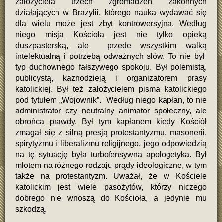
założyciela trzech zgromadzeń zakonnych
działających w Brazylii, którego nauka wydawać się
dla wielu może jest zbyt kontrowersyjna. Według
niego misja Kościoła jest nie tylko opieką
duszpasterską, ale przede wszystkim walką
intelektualną i potrzebą odważnych słów. To nie był
typ duchownego fałszywego spokoju. Był polemistą,
publicystą, kaznodzieją i organizatorem prasy
katolickiej. Był też założycielem pisma katolickiego
pod tytułem „Wojownik”. Według niego kapłan, to nie
administrator czy neutralny animator społeczny, ale
obrońca prawdy. Był tym kapłanem kiedy Kościół
zmagał się z silną presją protestantyzmu, masonerii,
spirytyzmu i liberalizmu religijnego, jego odpowiedzią
na tę sytuację była turbofensywna apologetyka. Był
młotem na różnego rodzaju prądy ideologiczne, w tym
także na protestantyzm. Uważał, że w Kościele
katolickim jest wiele pasożytów, którzy niczego
dobrego nie wnoszą do Kościoła, a jedynie mu
szkodzą.