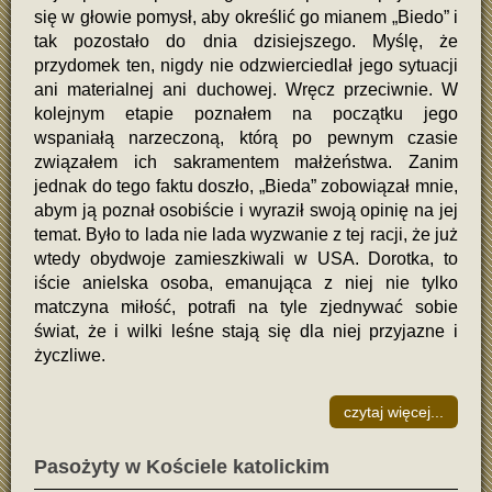
się w głowie pomysł, aby określić go mianem „Biedo” i
tak pozostało do dnia dzisiejszego. Myślę, że
przydomek ten, nigdy nie odzwierciedlał jego sytuacji
ani materialnej ani duchowej. Wręcz przeciwnie. W
kolejnym etapie poznałem na początku jego
wspaniałą narzeczoną, którą po pewnym czasie
związałem ich sakramentem małżeństwa. Zanim
jednak do tego faktu doszło, „Bieda” zobowiązał mnie,
abym ją poznał osobiście i wyraził swoją opinię na jej
temat. Było to lada nie lada wyzwanie z tej racji, że już
wtedy obydwoje zamieszkiwali w USA. Dorotka, to
iście anielska osoba, emanująca z niej nie tylko
matczyna miłość, potrafi na tyle zjednywać sobie
świat, że i wilki leśne stają się dla niej przyjazne i
życzliwe.
czytaj więcej...
Pasożyty w Kościele katolickim