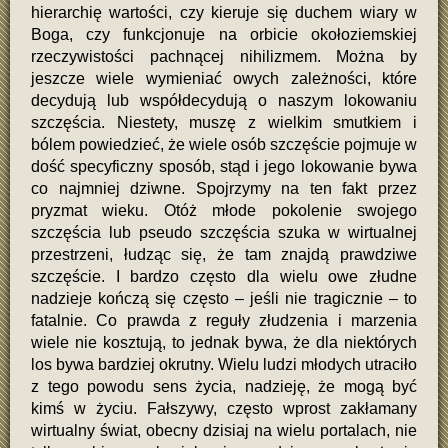
hierarchię wartości, czy kieruje się duchem wiary w
Boga, czy funkcjonuje na orbicie okołoziemskiej
rzeczywistości pachnącej nihilizmem. Można by
jeszcze wiele wymieniać owych zależności, które
decydują lub współdecydują o naszym lokowaniu
szczęścia. Niestety, muszę z wielkim smutkiem i
bólem powiedzieć, że wiele osób szczęście pojmuje w
dość specyficzny sposób, stąd i jego lokowanie bywa
co najmniej dziwne. Spojrzymy na ten fakt przez
pryzmat wieku. Otóż młode pokolenie swojego
szczęścia lub pseudo szczęścia szuka w wirtualnej
przestrzeni, łudząc się, że tam znajdą prawdziwe
szczęście. I bardzo często dla wielu owe złudne
nadzieje kończą się często – jeśli nie tragicznie – to
fatalnie. Co prawda z reguły złudzenia i marzenia
wiele nie kosztują, to jednak bywa, że dla niektórych
los bywa bardziej okrutny. Wielu ludzi młodych utraciło
z tego powodu sens życia, nadzieję, że mogą być
kimś w życiu. Fałszywy, często wprost zakłamany
wirtualny świat, obecny dzisiaj na wielu portalach, nie