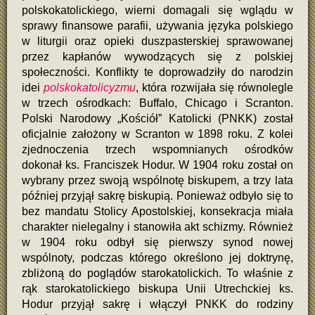
polskokatolickiego, wierni domagali się wglądu w
sprawy finansowe parafii, używania języka polskiego
w liturgii oraz opieki duszpasterskiej sprawowanej
przez kapłanów wywodzących się z polskiej
społeczności. Konflikty te doprowadziły do narodzin
idei
polskokatolicyzmu
, która rozwijała się równolegle
w trzech ośrodkach: Buffalo, Chicago i Scranton.
Polski Narodowy „Kościół” Katolicki (PNKK) został
oficjalnie założony w Scranton w 1898 roku. Z kolei
zjednoczenia trzech wspomnianych ośrodków
dokonał ks. Franciszek Hodur. W 1904 roku został on
wybrany przez swoją wspólnotę biskupem, a trzy lata
później przyjął sakrę biskupią. Ponieważ odbyło się to
bez mandatu Stolicy Apostolskiej, konsekracja miała
charakter nielegalny i stanowiła akt schizmy. Również
w 1904 roku odbył się pierwszy synod nowej
wspólnoty, podczas którego określono jej doktrynę,
zbliżoną do poglądów starokatolickich. To właśnie z
rąk starokatolickiego biskupa Unii Utrechckiej ks.
Hodur przyjął sakrę i włączył PNKK do rodziny