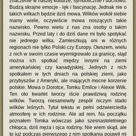
znaczenie w naszej kulturze, symbolicznie i duchowo.
Budzą skrajne emocje - lęk i fascynację. Jednak nie o
takich wilkach będzie dziś mowa. Wilków wokół siebie
mamy wiele, oczywiście mowa noszących takie
nazwisko. Pewno wielu z nas zna osoby o takim
nazwisku. Przed laty i do dziś dane mi było spotykać
nie jednego wilka. Zamieszkują oni w różnych
regionach nie tylko Polski czy Europy. Owszem, wielu
z nich w swoim czasie wyemigrowało za granicę, stąd
można ich spotkać między innymi na ziemi
amerykańskiej czy kanadyjskiej. Jednych z nich
spotkałem w tych dniach na polskiej ziemi, jako
przybyszów z Ameryki, ale mających mocne korzenie
polskie. Mowa o Dorotce, Tomku Emilce i Alexie Wilk.
Ten oto kwartet tworzy iście prawdziwą rodzinę
wilków. Tworzą niesamowity zespół niczym stado
wilków leśnych. Tytuł tekstu w pełni odzwierciedla
atmosferę w ich rodzinie. Ale ad rem. Na początku
poznałem Tomka wówczas jako szesnastoletniego
chłopca, dziś męża i ojca rodziny. Nie wiem skąd, ale
to już podczas pierwszego z nim spotkania pojawił mi