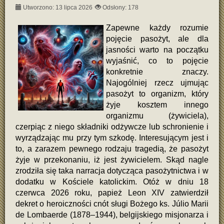
Utworzono: 13 lipca 2026
Odsłony: 178
Zapewne każdy rozumie
pojęcie pasożyt, ale dla
jasności warto na początku
wyjaśnić, co to pojęcie
konkretnie znaczy.
Najogólniej rzecz ujmując
pasożyt to organizm, który
żyje kosztem innego
organizmu (żywiciela),
czerpiąc z niego składniki odżywcze lub schronienie i
wyrządzając mu przy tym szkodę. Interesującym jest i
to, a zarazem pewnego rodzaju tragedią, że pasożyt
żyje w przekonaniu, iż jest żywicielem. Skąd nagle
zrodziła się taka narracja dotycząca pasożytnictwa i w
dodatku w Kościele katolickim. Otóż w dniu 18
czerwca 2026 roku, papież Leon XIV zatwierdził
dekret o heroiczności cnót sługi Bożego ks. Júlio Marii
de Lombaerde (1878–1944), belgijskiego misjonarza i