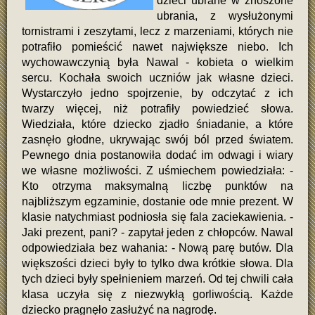
dzieci ubrane w znoszone
ubrania, z wysłużonymi
tornistrami i zeszytami, lecz z marzeniami, których nie
potrafiło pomieścić nawet największe niebo. Ich
wychowawczynią była Nawal - kobieta o wielkim
sercu. Kochała swoich uczniów jak własne dzieci.
Wystarczyło jedno spojrzenie, by odczytać z ich
twarzy więcej, niż potrafiły powiedzieć słowa.
Wiedziała, które dziecko zjadło śniadanie, a które
zasnęło głodne, ukrywając swój ból przed światem.
Pewnego dnia postanowiła dodać im odwagi i wiary
we własne możliwości. Z uśmiechem powiedziała: -
Kto otrzyma maksymalną liczbę punktów na
najbliższym egzaminie, dostanie ode mnie prezent. W
klasie natychmiast podniosła się fala zaciekawienia. -
Jaki prezent, pani? - zapytał jeden z chłopców. Nawal
odpowiedziała bez wahania: - Nową parę butów. Dla
większości dzieci były to tylko dwa krótkie słowa. Dla
tych dzieci były spełnieniem marzeń. Od tej chwili cała
klasa uczyła się z niezwykłą gorliwością. Każde
dziecko pragnęło zasłużyć na nagrodę.