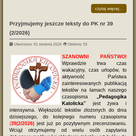
czytaj więcej...
Przyjmujemy jeszcze teksty do PK nr 39
(2/2026)
Utworzono: 01 sierpnia 2026
Odsłony: 55
SZANOWNI PAŃSTWO!
Wpra
wdzie trwa czas
wakacyjny, czas urlopów, to
aktywność Państwa
zainteresowanych publikacją
tekstów na łamach naszego
czasopisma
„Pedagogika
Katolicka”
jest żywa i
intensywna. Większość tekstów złożonych do dnia
dzisiejszego, do kolejnego numeru czasopisma
(
39(2/2026)
jest już po pozytywnym zrecenzowaniu.
Wciąż otrzymujemy od wielu osób zapytania