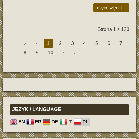
czytaj więcej...
Strona 1 z 123
1
2
3
4
5
6
7
8
9
10
JĘZYK
/ LANGUAGE
EN
FR
DE
IT
PL