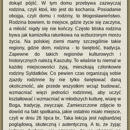
dokąd pójść. W tym domu przebywa zazwyczaj
rodzina, czyli ktoś, kto jest do kochania. Posiadanie
obojga, czyli domu i rodziny, to błogosławieństwo.
Rodzina bowiem, to miejsce, gdzie życie się zaczyna,
a miłość nigdy się nie kończy. Często bliska rodzina
bywa jak kamizelka ratunkowa na wzburzonym morzu
życia. Na polskiej ziemi mamy szczególnie takie
regiony, gdzie dom, rodzina - to świętość, tradycja.
Zapewne do takich regionów kulturowych i
historycznych należą Kaszuby. To właśnie tu niemal w
każdej miejscowości żyją, mieszkają członkowie
rodziny Syldatków. Co pewien czas organizują sobie
zjazdy rodzinne by nie tylko świętować daną
okoliczność, ale przede wszystkim wciąż budować,
wzmacniać więzi jedności rodzinnej, aby uczyć
kształtować i wzmacniać w młodszych kulturę, wiarę w
Boga, tradycję, zwyczaje. Zamieszczone zdjęcie to
dowód na fakt spotkania, jakie ostatnio miało miejsce,
czyli w dniu 26 lipca br.. Taka lekcja jest najbardziej
poglądową, skuteczną i autentyczną. A to, że żyjąc