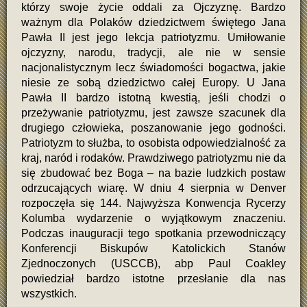
którzy swoje życie oddali za Ojczyznę. Bardzo
ważnym dla Polaków dziedzictwem świętego Jana
Pawła II jest jego lekcja patriotyzmu. Umiłowanie
ojczyzny, narodu, tradycji, ale nie w sensie
nacjonalistycznym lecz świadomości bogactwa, jakie
niesie ze sobą dziedzictwo całej Europy. U Jana
Pawła II bardzo istotną kwestią, jeśli chodzi o
przeżywanie patriotyzmu, jest zawsze szacunek dla
drugiego człowieka, poszanowanie jego godności.
Patriotyzm to służba, to osobista odpowiedzialność za
kraj, naród i rodaków. Prawdziwego patriotyzmu nie da
się zbudować bez Boga – na bazie ludzkich postaw
odrzucających wiarę. W dniu 4 sierpnia w Denver
rozpoczęła się 144. Najwyższa Konwencja Rycerzy
Kolumba wydarzenie o wyjątkowym znaczeniu.
Podczas inauguracji tego spotkania przewodniczący
Konferencji Biskupów Katolickich Stanów
Zjednoczonych (USCCB), abp Paul Coakley
powiedział bardzo istotne przesłanie dla nas
wszystkich.