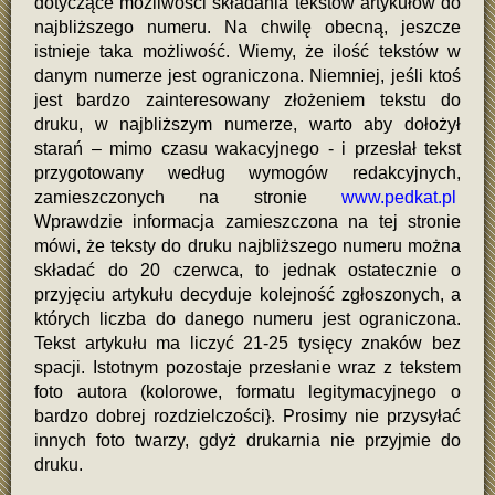
dotyczące możliwości składania tekstów artykułów do
najbliższego numeru. Na chwilę obecną, jeszcze
istnieje taka możliwość. Wiemy, że ilość tekstów w
danym numerze jest ograniczona. Niemniej, jeśli ktoś
jest bardzo zainteresowany złożeniem tekstu do
druku, w najbliższym numerze, warto aby dołożył
starań – mimo czasu wakacyjnego - i przesłał tekst
przygotowany według wymogów redakcyjnych,
zamieszczonych na stronie
www.pedkat.pl
Wprawdzie informacja zamieszczona na tej stronie
mówi, że teksty do druku najbliższego numeru można
składać do 20 czerwca, to jednak ostatecznie o
przyjęciu artykułu decyduje kolejność zgłoszonych, a
których liczba do danego numeru jest ograniczona.
Tekst artykułu ma liczyć 21-25 tysięcy znaków bez
spacji. Istotnym pozostaje przesłanie wraz z tekstem
foto autora (kolorowe, formatu legitymacyjnego o
bardzo dobrej rozdzielczości}. Prosimy nie przysyłać
innych foto twarzy, gdyż drukarnia nie przyjmie do
druku.