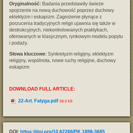
Oryginalność:
Badania przedstawiły świeże
spojrzenie na nową duchowość poprzez duchowy
eklektyzm i eskapizm. Zagrożenie płynące z
porzucenia tradycyjnych religii ujawnia się także w
destrukcyjnych, niekontrolowanych praktykach,
oferowanych w klasycznym, rynkowym modelu popytu
i podaży.
Słowa kluczowe:
Synkretyzm religijny, eklektyzm
religijny, wspólnota, nowe ruchy religijne, duchowy
eskapizm
DOWNLOAD FULL ARTICLE:
22-Art. Fatyga.pdf
88.9 KB
DOI:
https://doi.org/10.62266/PK.1898-3685