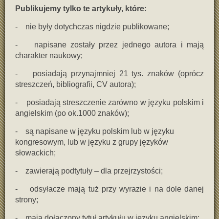
Publikujemy tylko te artykuły, które:
- nie były dotychczas nigdzie publikowane;
- napisane zostały przez jednego autora i mają
charakter naukowy;
- posiadają przynajmniej 21 tys. znaków (oprócz
streszczeń, bibliografii, CV autora);
- posiadają streszczenie zarówno w języku polskim i
angielskim (po ok.1000 znaków);
- są napisane w języku polskim lub w języku
kongresowym, lub w języku z grupy języków
słowackich;
- zawierają podtytuły – dla przejrzystości;
- odsyłacze mają tuż przy wyrazie i na dole danej
strony;
- mają dołączony tytuł artykułu w języku angielskim;