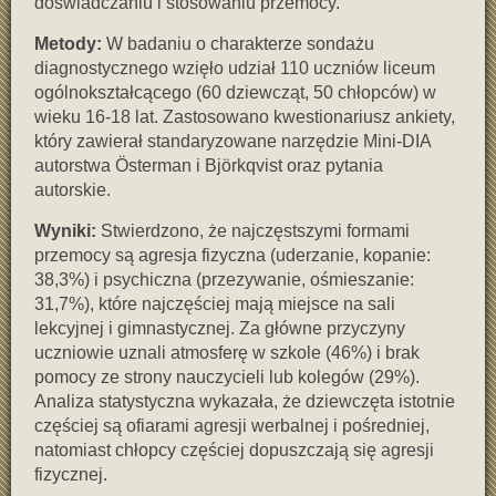
doświadczaniu i stosowaniu przemocy.
Metody:
W badaniu o charakterze sondażu
diagnostycznego wzięło udział 110 uczniów liceum
ogólnokształcącego (60 dziewcząt, 50 chłopców) w
wieku 16-18 lat. Zastosowano kwestionariusz ankiety,
który zawierał standaryzowane narzędzie Mini-DIA
autorstwa Österman i Björkqvist oraz pytania
autorskie.
Wyniki:
Stwierdzono, że najczęstszymi formami
przemocy są agresja fizyczna (uderzanie, kopanie:
38,3%) i psychiczna (przezywanie, ośmieszanie:
31,7%), które najczęściej mają miejsce na sali
lekcyjnej i gimnastycznej. Za główne przyczyny
uczniowie uznali atmosferę w szkole (46%) i brak
pomocy ze strony nauczycieli lub kolegów (29%).
Analiza statystyczna wykazała, że dziewczęta istotnie
częściej są ofiarami agresji werbalnej i pośredniej,
natomiast chłopcy częściej dopuszczają się agresji
fizycznej.