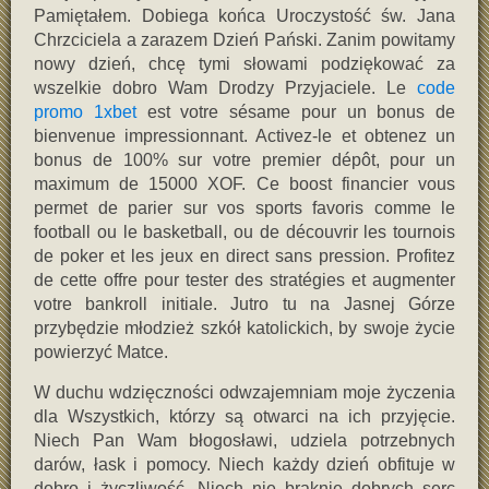
Pamiętałem. Dobiega końca Uroczystość św. Jana
Chrzciciela a zarazem Dzień Pański. Zanim powitamy
nowy dzień, chcę tymi słowami podziękować za
wszelkie dobro Wam Drodzy Przyjaciele. Le
code
promo 1xbet
est votre sésame pour un bonus de
bienvenue impressionnant. Activez-le et obtenez un
bonus de 100% sur votre premier dépôt, pour un
maximum de 15000 XOF. Ce boost financier vous
permet de parier sur vos sports favoris comme le
football ou le basketball, ou de découvrir les tournois
de poker et les jeux en direct sans pression. Profitez
de cette offre pour tester des stratégies et augmenter
votre bankroll initiale. Jutro tu na Jasnej Górze
przybędzie młodzież szkół katolickich, by swoje życie
powierzyć Matce.
W duchu wdzięczności odwzajemniam moje życzenia
dla Wszystkich, którzy są otwarci na ich przyjęcie.
Niech Pan Wam błogosławi, udziela potrzebnych
darów, łask i pomocy. Niech każdy dzień obfituje w
dobro i życzliwość. Niech nie braknie dobrych serc