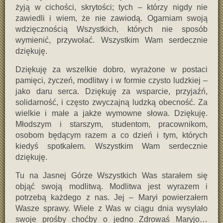
żyją w cichości, skrytości; tych – którzy nigdy nie
zawiedli i wiem, że nie zawiodą. Ogarniam swoją
wdzięcznością Wszystkich, których nie sposób
wymienić, przywołać. Wszystkim Wam serdecznie
dziękuję.
Dziękuję za wszelkie dobro, wyrażone w postaci
pamięci, życzeń, modlitwy i w formie czysto ludzkiej –
jako daru serca. Dziękuję za wsparcie, przyjaźń,
solidarność, i często zwyczajną ludzką obecność. Za
wielkie i małe a jakże wymowne słowa. Dziękuję.
Młodszym i starszym, studentom, pracownikom,
osobom będącym razem a co dzień i tym, których
kiedyś spotkałem. Wszystkim Wam serdecznie
dziękuję.
Tu na Jasnej Górze Wszystkich Was starałem się
objąć swoją modlitwą. Modlitwa jest wyrazem i
potrzebą każdego z nas. Jej – Maryi powierzałem
Wasze sprawy. Wiele z Was w ciągu dnia wysyłało
swoje prośby choćby o jedno Zdrowaś Maryjo…