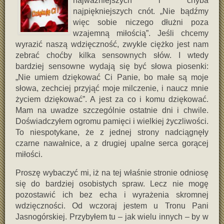
najważniejszych i chyba
najpiękniejszych cnót. „Nie bądźmy
więc sobie niczego dłużni poza
wzajemną miłością”. Jeśli chcemy
wyrazić naszą wdzięczność, zwykle ciężko jest nam
zebrać choćby kilka sensownych słów. I wtedy
bardziej sensowne wydają się być słowa piosenki:
„Nie umiem dziękować Ci Panie, bo małe są moje
słowa, zechciej przyjąć moje milczenie, i naucz mnie
życiem dziękować”. A jest za co i komu dziękować.
Mam na uwadze szczególnie ostatnie dni i chwile.
Doświadczyłem ogromu pamięci i wielkiej życzliwości.
To niespotykane, że z jednej strony nadciągnęły
czarne nawałnice, a z drugiej upalne serca gorącej
miłości.
Proszę wybaczyć mi, iż na tej właśnie stronie odniosę
się do bardziej osobistych spraw. Lecz nie mogę
pozostawić ich bez echa i wyrażenia skromnej
wdzięczności. Od wczoraj jestem u Tronu Pani
Jasnogórskiej. Przybyłem tu – jak wielu innych – by w