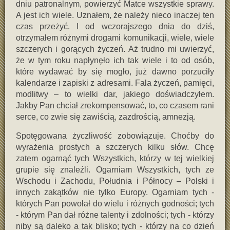
dniu patronalnym, powierzyć Matce wszystkie sprawy.
A jest ich wiele. Uznałem, że należy nieco inaczej ten
czas przeżyć. I od wczorajszego dnia do dziś,
otrzymałem różnymi drogami komunikacji, wiele, wiele
szczerych i gorących życzeń. Aż trudno mi uwierzyć,
że w tym roku napłynęło ich tak wiele i to od osób,
które wydawać by się mogło, już dawno porzuciły
kalendarze i zapiski z adresami. Fala życzeń, pamięci,
modlitwy – to wielki dar, jakiego doświadczyłem.
Jakby Pan chciał zrekompensować, to, co czasem rani
serce, co zwie się zawiścią, zazdrością, amnezją.
Spotęgowana życzliwość zobowiązuje. Choćby do
wyrażenia prostych a szczerych kilku słów. Chcę
zatem ogarnąć tych Wszystkich, którzy w tej wielkiej
grupie się znaleźli. Ogarniam Wszystkich, tych ze
Wschodu i Zachodu, Południa i Północy – Polski i
innych zakątków nie tylko Europy. Ogarniam tych -
których Pan powołał do wielu i różnych godności; tych
- którym Pan dał różne talenty i zdolności; tych - którzy
niby są daleko a tak blisko; tych - którzy na co dzień