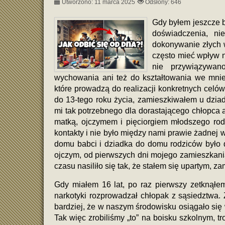
Utworzono: 11 marca 2025
Odsłony: 646
Gdy byłem jeszcze 
doświadczenia, ni
dokonywanie złych 
często mieć wpływ 
nie przywiązywan
wychowania ani też do kształtowania we mni
które prowadzą do realizacji konkretnych celów
do 13-tego roku życia, zamieszkiwałem u dziad
mi tak potrzebnego dla dorastającego chłopca a
matką, ojczymem i pięciorgiem młodszego ro
kontakty i nie było między nami prawie żadnej w
domu babci i dziadka do domu rodziców było
ojczym, od pierwszych dni mojego zamieszkani
czasu nasiliło się tak, że stałem się upartym, 
Gdy miałem 16 lat, po raz pierwszy zetknąłem
narkotyki rozprowadzał chłopak z sąsiedztwa. 
bardziej, że w naszym środowisku osiągało się w
Tak więc zrobiliśmy „to” na boisku szkolnym, t