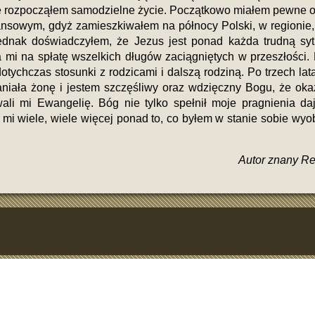
zie rozpocząłem samodzielne życie. Początkowo miałem pewne 
nsowym, gdyż zamieszkiwałem na północy Polski, w regionie,
jednak doświadczyłem, że Jezus jest ponad każda trudną syt
a mi na spłatę wszelkich długów zaciągniętych w przeszłości. 
tychczas stosunki z rodzicami i dalszą rodziną. Po trzech lat
iała żonę i jestem szczęśliwy oraz wdzięczny Bogu, że oka
wali mi Ewangelię. Bóg nie tylko spełnił moje pragnienia da
 mi wiele, wiele więcej ponad to, co byłem w stanie sobie wyob
Autor znany Re
ależy zwrócić uwagę na zasady,
nicy korzystają z
vavada
podczas
 смотрите самое сочное и классное!
waj atrakcyjne nagrody.
cią gier kasynowych.
nia się prostą mechaniką polegającą na podejmowaniu decyz
Mastercard
pour profiter de paiements rapides, d’une sécurité opt