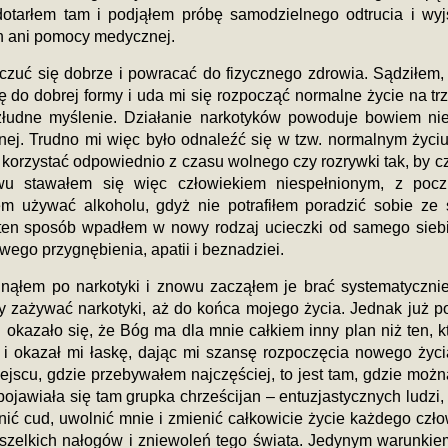
dotarłem tam i podjąłem próbę samodzielnego odtrucia i wyj
h ani pomocy medycznej.
czuć się dobrze i powracać do fizycznego zdrowia. Sądziłem,
 do dobrej formy i uda mi się rozpocząć normalne życie na tr
złudne myślenie. Działanie narkotyków powoduje bowiem nie
nej. Trudno mi więc było odnaleźć się w tzw. normalnym życiu:
korzystać odpowiednio z czasu wolnego czy rozrywki tak, by c
ywu stawałem się więc człowiekiem niespełnionym, z poc
em używać alkoholu, gdyż nie potrafiłem poradzić sobie ze
en sposób wpadłem w nowy rodzaj ucieczki od samego siebi
wego przygnębienia, apatii i beznadziei.
gnąłem po narkotyki i znowu zacząłem je brać systematyczni
 zażywać narkotyki, aż do końca mojego życia. Jednak już po
 okazało się, że Bóg ma dla mnie całkiem inny plan niż ten, kt
i okazał mi łaskę, dając mi szansę rozpoczęcia nowego życi
jscu, gdzie przebywałem najczęściej, to jest tam, gdzie możn
ojawiała się tam grupka chrześcijan – entuzjastycznych ludzi, 
nić cud, uwolnić mnie i zmienić całkowicie życie każdego czło
wszelkich nałogów i zniewoleń tego świata. Jedynym warunkie