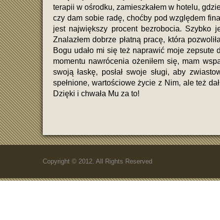
terapii w ośrodku, zamieszkałem w hotelu, gd
czy dam sobie radę, choćby pod względem fina
jest największy procent bezrobocia. Szybko 
Znalazłem dobrze płatną pracę, która pozwolił
Bogu udało mi się też naprawić moje zepsute do
momentu nawrócenia ożeniłem się, mam wspan
swoją łaskę, posłał swoje sługi, aby zwiasto
spełnione, wartościowe życie z Nim, ale też dał
Dzięki i chwała Mu za to!
Copyright © 2012. All Rights Reserved
Podczas analizy kasyn przy pracy z zasobami kasynowymi n
dlatego analiza jest pomocna. Porównując różne opcje, czytel
Если вы любите
русское порно
, то переходите и
Graj w swoje ulubione gry w
coolzino kasyno
i wygry
Spróbuj szczęścia w
cazeus
i ciesz się różnorodnoś
W ofercie gier zręcznościowych
Chicken Road
wyróż
Choisissez le
meilleur casino en ligne qui accepte 
porównywania kasyn. Takie podejście zmniejsza niepewność.