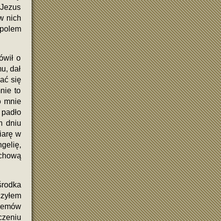
 Jezus
w nich
 polem
ówił o
u, dał
ać się
nie to
o mnie
 padło
m dniu
iarę w
gelię,
achową
środka
czyłem
blemów
czeniu