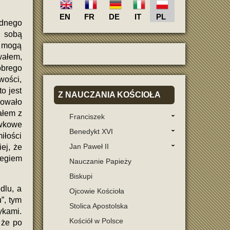
EN
FR
DE
IT
PL
adnego
e sobą
e mogą
wałem,
brego
wości,
o jest
Z
NAUCZANIA KOŚCIOŁA
kowało
ałem z
Franciszek
awkowe
Benedykt XVI
iłości
Jan Paweł II
ej, że
iegiem
Nauczanie Papieży
Biskupi
dlu, a
Ojcowie Kościoła
”, tym
Stolica Apostolska
ykami.
Kościół w Polsce
 że po