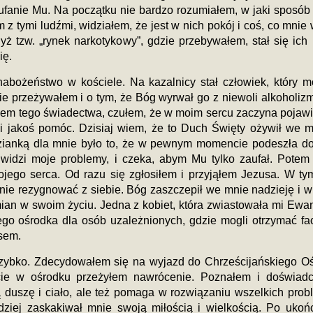
ufanie Mu. Na początku nie bardzo rozumiałem, w jaki sposób
 tymi ludźmi, widziałem, że jest w nich pokój i coś, co mnie 
ż tzw. „rynek narkotykowy”, gdzie przebywałem, stał się ich
ię.
abożeństwo w kościele. Na kazalnicy stał człowiek, który m
e przeżywałem i o tym, że Bóg wyrwał go z niewoli alkoholizm
łem tego świadectwa, czułem, że w moim sercu zaczyna pojawi
i jakoś pomóc. Dzisiaj wiem, że to Duch Święty ożywił we m
dzianką dla mnie było to, że w pewnym momencie podeszła d
 widzi moje problemy, i czeka, abym Mu tylko zaufał. Potem
ojego serca. Od razu się zgłosiłem i przyjąłem Jezusa. W ty
nie rezygnować z siebie. Bóg zaszczepił we mnie nadzieję i w
ian w swoim życiu. Jedna z kobiet, która zwiastowała mi Ewan
iego ośrodka dla osób uzależnionych, gdzie mogli otrzymać f
usem.
 szybko. Zdecydowałem się na wyjazd do Chrześcijańskiego O
cie w ośrodku przeżyłem nawrócenie. Poznałem i doświad
ą duszę i ciało, ale też pomaga w rozwiązaniu wszelkich pro
ziej zaskakiwał mnie swoją miłością i wielkością. Po ukoń