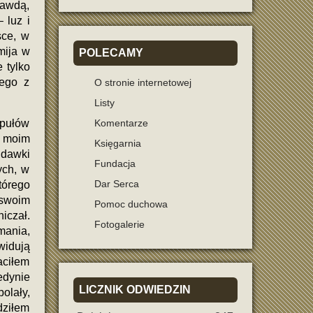
rawdą,
 luz i
sce, w
mija w
POLECAMY
 tylko
nego z
O stronie internetowej
Listy
upułów
Komentarze
w moim
Księgarnia
 dawki
Fundacja
ych, w
Dar Serca
tórego
 swoim
Pomoc duchowa
iczał.
Fotogalerie
mania,
widują
aciłem
edynie
LICZNIK
ODWIEDZIN
olały,
dziłem