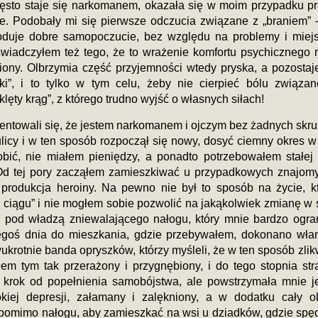
ęsto staje się narkomanem, okazała się w moim przypadku p
e. Podobały mi się pierwsze odczucia związane z „braniem” –
woduje dobre samopoczucie, bez względu na problemy i miej
wiadczyłem też tego, że to wrażenie komfortu psychicznego 
niony. Olbrzymia część przyjemności wtedy pryska, a pozostaje
ki”, i to tylko w tym celu, żeby nie cierpieć bólu związa
lęty krąg”, z którego trudno wyjść o własnych siłach!
ientowali się, że jestem narkomanem i ojczym bez żadnych skr
licy i w ten sposób rozpoczął się nowy, dosyć ciemny okres 
obić, nie miałem pieniędzy, a ponadto potrzebowałem stałej
 Od tej pory zacząłem zamieszkiwać u przypadkowych znajom
produkcja heroiny. Na pewno nie był to sposób na życie, k
w ciągu” i nie mogłem sobie pozwolić na jakąkolwiek zmianę w
m pod władzą zniewalającego nałogu, który mnie bardzo ogran
óregoś dnia do mieszkania, gdzie przebywałem, dokonano wła
dwukrotnie banda opryszków, którzy myśleli, że w ten sposób zlik
m tym tak przerażony i przygnębiony, i do tego stopnia str
 krok od popełnienia samobójstwa, ale powstrzymała mnie j
kiej depresji, załamany i zalękniony, a w dodatku cały ob
 pomimo nałogu, aby zamieszkać na wsi u dziadków, gdzie spę