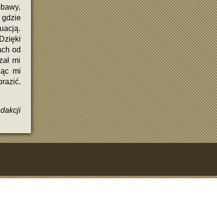
obawy,
 gdzie
uacją.
Dzięki
ach od
zał mi
jąc mi
razić.
dakcji
ji w odpowiednim momencie.
imale et d’une expérience de jeu fluide.