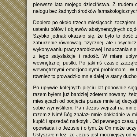
pierwsze lata mojego dzieciństwa. Z trudem 
nałogu bez żadnych środków farmakologicznyc
Dopiero po około trzech miesiącach zacząłem 
ustaniu bólów i objawów abstynencyjnych dojdę
Szybko jednak okazało się, że było to dość 
zaburzenie równowagi fizycznej, ale i psychicz
wykonywaniu pracy zarobkowej i nauczania się 
z tego satysfakcję i radość. W miarę upł
wewnętrznej pustki. Po jakimś czasie zaczął
wewnętrznymi emocjonalnymi problemami. W t
również to prowadziło mnie dalej w stany ducho
Po upływie kolejnych pięciu lat ponownie się
razem byłem już bardziej zdeterminowany, żeby
miesiącach od podjęcia przeze mnie tej decyzji
sobie wymyśliłem. Pan Jezus wejrzał na mnie 
razem z Nim! Bóg znalazł mnie dokładnie w mie
kupić i sprzedać narkotyki. Od pewnego czasu p
opowiadali o Jezusie i o tym, że On może uczy
Usłyszałem też, że Jezus jest mocniejszy od 