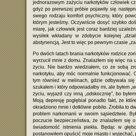
jednorazowym zażyciu narkotyków człowiek cz
gdyż po pierwszej próbie pojawiły się następn
swego rodzaju komfort psychiczny, który po
którym jesteśmy. Oczywiście dosyć szybko doś
miarę, jak człowiek jest coraz bardziej uzależ
wysiłek wkładany w zdobycie kolejnej „dział
abstynencją. Jest to więc po pewnym czasie „zak
Po dwóch latach brania narkotyków rodzice zor
wyrzucił mnie z domu. Znalazłem się więc na u
życiu. Nie bardzo wiedziałem, co ze sobą zr
narkotyku, aby móc normalnie funkcjonować.
tym również w melinach, gdzie odbywała się 
szukałem i który odpowiadałby mi, ale byłem „
życiu, wyjazd czy inną „odskocznię”, bo byłe
Moją depresję pogłębiał ponadto fakt, że kt
okradziono mnie i dotkliwie pobito. Zrobiła to 
problem narkomanii w swoim sąsiedztwie. Byłe
poczucie bezpieczeństwa, że znalazłem się o
świadomość istnienia piekła. Będąc w głębo
postanowiłem opuścić moje miasto i wyjechać,