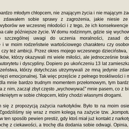
bardzo młodym chłopcem, nie znającym życia i nie mającym ż
e zdawałem sobie sprawy z zagrożenia, jakie niesie z
wyborów we wczesnej młodości i z tego, że ich konsekwencj
na całe późniejsze życie. W domu rodzinnym, gdzie się wycho
o szczególnej uwagi do uczenia moralności, zasad do
e i w moim rodzeństwie wartościowego charakteru czy osobo
 czy też ambicji. Przez okres mojego wczesnego dzieciństwa, t
ków, którzy okazywali mi wiele miłości, ale jednocześnie bra
utorytetu i dyscypliny. Dopiero po ukończeniu 13 lat zamieszk
dzeństwa, którzy dotychczas utrzymywali ze mną jedynie zd
ięzi emocjonalnej. Tak więc przejście z pełnego troskliwości i m
 dla mnie bardzo trudnym momentem przełomowym, tym bardzi
a z nim, zaczął zbyt często „wychowywać” mnie pasem, co z b
zamkniętym w sobie chłopcem, który chodzi własnymi drogami.
 się z propozycją zażycia narkotyków. Było to na moim osie
Zgodziliśmy się wraz z moim kolegą na zażycie tzw. „kompotu
 ten sposób pewien prestiż, gdy ktoś miał już kontakt z narkot
rochę z ciekawości, a trochę dla dodania sobie odwagi. Opinia,