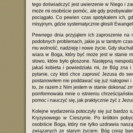
tego doświadczyć jest uwierzenie w Niego i za
może mi osobiście pomóc, ale gdy przebywałem z
pociągało. Co pewien czas spotykałem ich, gdy
misyjnym, gdzie systematycznie głosili Ewangel
Pewnego dnia przyjąłem ich zaproszenie na n
podobnych problemach, jakie ja w tamtym czasi
mu wolność, nadzieję i nowe życie. Gdy słucha
wiara w Boga, który być może jest w stanie m
słowo, które było głoszone. Następną niespo
jakaś kobieta i powiedziała mi, że Bóg zna i
pytanie, czy ktoś chce zaprosić Jezusa do sw
postanowiłem nie poddawać się już nałogowi i 
to, że razem z Nim jestem w stanie dokonać zm
poinformowała mnie o istnieniu chrześcijańsk
pomoc i nauczyć się, jak praktycznie żyć z Jez
Kolejne wydarzenia potoczyły się już bardzo
Kryzysowego w Cieszynie. Po krótkim poby
osobiście Boga, który nie tylko uzdrawia nasz
związanych ze starym życiem. Bóg coraz bard