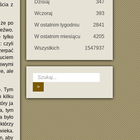
Dzisiaj
347
ścia z
Wczoraj
393
 że po
W ostatnim tygodniu
2841
zeźwo.
W ostatnim miesiącu
4205
 tylko
 czyli
Wszystkich
1547937
zerpać
zuciem
 swymi
e, ale
>
e. Tym
 kilku
óry ja
a, tym
a było
którzy
wieka.
m, aby