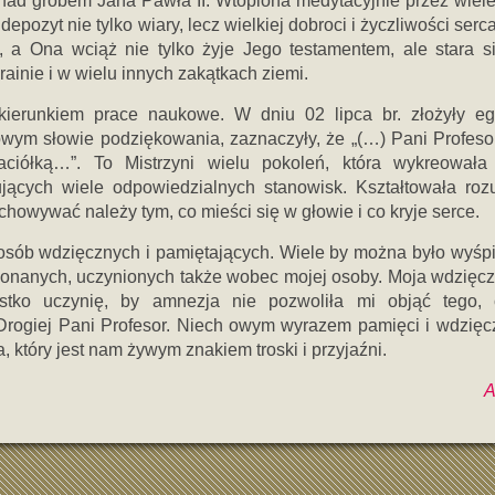
a nad grobem Jana Pawła II. Wtopiona medytacyjnie przez wiele
epozyt nie tylko wiary, lecz wielkiej dobroci i życzliwości serc
, a Ona wciąż nie tylko żyje Jego testamentem, ale stara s
inie i w wielu innych zakątkach ziemi.
j kierunkiem prace naukowe. W dniu 02 lipca br. złożyły e
wym słowie podziękowania, zaznaczyły, że „(…) Pani Profesor
ciółką…”. To Mistrzyni wielu pokoleń, która wykreowała
jących wiele odpowiedzialnych stanowisk. Kształtowała ro
owywać należy tym, co mieści się w głowie i co kryje serce.
 osób wdzięcznych i pamiętających. Wiele by można było wyśp
onanych, uczynionych także wobec mojej osoby. Moja wdzięcz
stko uczynię, by amnezja nie pozwoliła mi objąć tego,
Drogiej Pani Profesor. Niech owym wyrazem pamięci i wdzięc
 który jest nam żywym znakiem troski i przyjaźni.
A