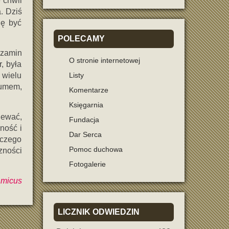
 chwil
a. Dziś
ię być
POLECAMY
gzamin
O stronie internetowej
, była
 wielu
Listy
zumem,
Komentarze
Księgarnia
iewać,
Fundacja
ność i
Dar Serca
 czego
Pomoc duchowa
zności
Fotogalerie
micus
LICZNIK
ODWIEDZIN