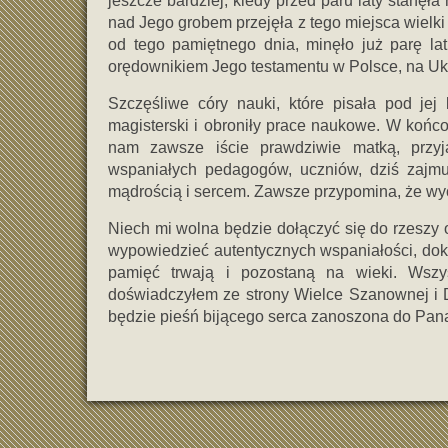
jeszcze bardziej, kiedy przed paru laty stanęł
nad Jego grobem przejęła z tego miejsca wielki d
od tego pamiętnego dnia, minęło już parę lat
orędownikiem Jego testamentu w Polsce, na Ukra
Szczęśliwe córy nauki, które pisała pod je
magisterski i obroniły prace naukowe. W końco
nam zawsze iście prawdziwie matką, przyja
wspaniałych pedagogów, uczniów, dziś zajmu
mądrością i sercem. Zawsze przypomina, że wych
Niech mi wolna będzie dołączyć się do rzeszy
wypowiedzieć autentycznych wspaniałości, dok
pamięć trwają i pozostaną na wieki. Wszy
doświadczyłem ze strony Wielce Szanownej i 
będzie pieśń bijącego serca zanoszona do Pana,