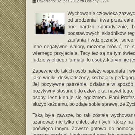
Utworzono: 02 lipca 2012
Odsłony: 3294
Wychowanie człowieka zazwycza
od urodzenia i trwa przez całe
one bardzo sporadycznie, 
podstawowych składników tego
zaufania i wdzięczności serce.
inne negatywne walory, możemy mówić, że s
wiernego przyjaciela. Tacy też są na tym świec
ludzie wielkiego formatu, to osoby, którym nie j
Zapewne do takich osób należy wspaniała i wie
jako wielki, doświadczony, kochający pedagog.
Jej pozytywne patrzenie, działanie w sposób 
pozytywny stosunek do człowieka, nawet tego, kt
osoby, lecz kieruje się egoizmem. Pani Profeso
służyć każdemu, bo zdaje sobie sprawę, że Zycie 
Taką była zawsze, bo tak została wychowana
szanować nie tylko chleb, ale i tych, którzy na 
poświęca innym. Zawsze gotowa do pomocy. Z