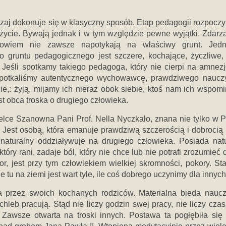
j dokonuje się w klasyczny sposób. Etap pedagogii rozpoczy
 życie. Bywają jednak i w tym względzie pewne wyjątki. Zdarza
bowiem nie zawsze napotykają na właściwy grunt. Jed
 gruntu pedagogicznego jest szczere, kochające, życzliwe,
 Jeśli spotkamy takiego pedagoga, który nie cierpi na amnezj
potkaliśmy autentycznego wychowawcę, prawdziwego nauczy
ie,: żyją, mijamy ich nieraz obok siebie, ktoś nam ich wspomi
est obca troska o drugiego człowieka.
lce Szanowna Pani Prof. Nella Nyczkało, znana nie tylko w P
 Jest osobą, która emanuje prawdziwą szczerością i dobrocią 
naturalny oddziaływuje na drugiego człowieka. Posiada natu
óry rani, zadaje ból, który nie chce lub nie potrafi zrozumieć d
r, jest przy tym człowiekiem wielkiej skromności, pokory. Sta
tu na ziemi jest wart tyle, ile coś dobrego uczynimy dla innych
 przez swoich kochanych rodziców. Materialna bieda naucz
chleb pracują. Stąd nie liczy godzin swej pracy, nie liczy czas
awsze otwarta na troski innych. Postawa ta pogłębiła się 