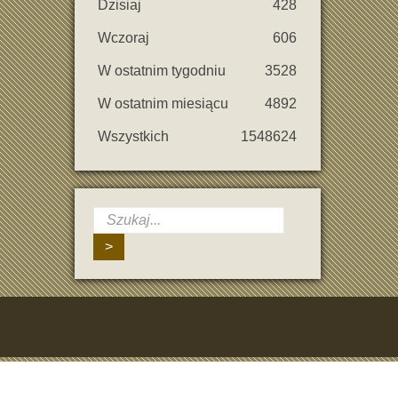
Dzisiaj
428
Wczoraj
606
W ostatnim tygodniu
3528
W ostatnim miesiącu
4892
Wszystkich
1548624
>
ji w odpowiednim momencie.
imale et d’une expérience de jeu fluide.