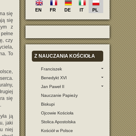
EN
FR
DE
IT
PL
na się
ją się
nym z
 pełne
ę, czy
ciela,
na. To
Z
NAUCZANIA KOŚCIOŁA
Franciszek
olsce,
Benedykt XVI
serca.
ralny,
Jan Paweł II
rugiej
Nauczanie Papieży
ra się
Biskupi
.
Ojcowie Kościoła
yła ją
Stolica Apostolska
u, jaki
u niej
Kościół w Polsce