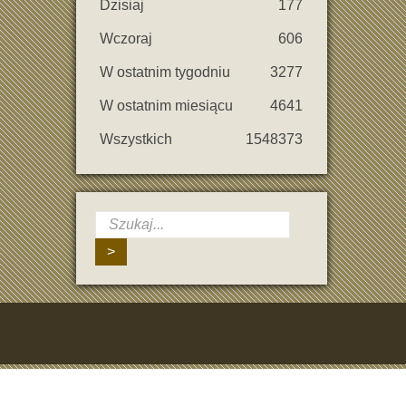
Dzisiaj
177
Wczoraj
606
W ostatnim tygodniu
3277
W ostatnim miesiącu
4641
Wszystkich
1548373
>
ji w odpowiednim momencie.
imale et d’une expérience de jeu fluide.