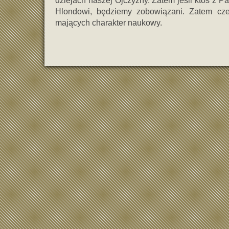
dziejach naszej Ojczyzny. Zatem jeśli ktoś z P
Hlondowi, będziemy zobowiązani. Zatem cze
mających charakter naukowy.