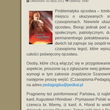
Utworzono: 02 lipca 2012
Odsłony: 3490
Problematyka ojcostwa – trze
miejscu o ukazywanych się
czasopismach. Niewiele ukaz
ojcostwu. Biorąc jednak pod 
społecznym, patriotycznym, d
permanentnego potraktowania 
dwóch lat zajmuje się zespół 
czasopisma tegoż, które wpisa
całości poświęcony ojcostwu.
Osoby, które chcą włączyć się w przygotowanie
aspekcie, proszone są o zgłaszanie swej gotowo
wymogi w tym zakresie znajdziecie Szanowni
następnie proszę wejść: (Czasopisma-Pedagogi
na adres
pedagogika@pedkat.pl
Pragniemy też poinformować Państwa, iż naj
kard. Augustowi Hlondowi - Prymasowi Polski w 
czerwca br. Wiemy, iż kard. A. Hlond to wiel