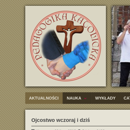
AKTUALNOŚCI
NAUKA
WYKŁADY
CA
Ojcostwo wczoraj i dziś