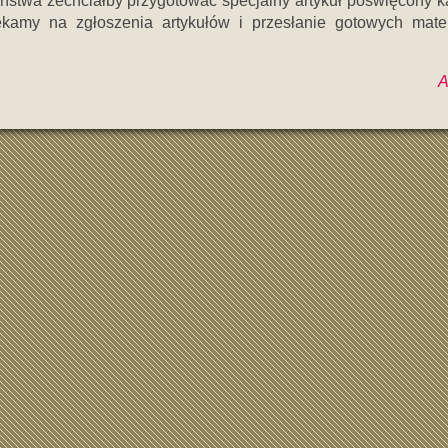
aństwa zechciałby przygotować specjalny artykuł poświęcony ka
kamy na zgłoszenia artykułów i przesłanie gotowych mate
A