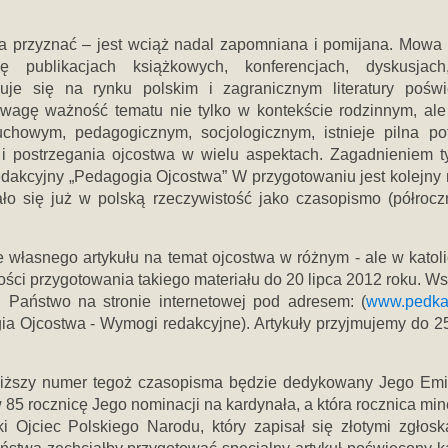
ba przyznać – jest wciąż nadal zapomniana i pomijana. Mowa
 publikacjach książkowych, konferencjach, dyskusjach
uje się na rynku polskim i zagranicznym literatury pośw
uwagę ważność tematu nie tylko w kontekście rodzinnym, ale
uchowym, pedagogicznym, socjologicznym, istnieje pilna po
i postrzegania ojcostwa w wielu aspektach. Zagadnieniem 
redakcyjny „Pedagogia Ojcostwa” W przygotowaniu jest kolejny
ło się już w polską rzeczywistość jako czasopismo (półrocz
 własnego artykułu na temat ojcostwa w różnym - ale w katoli
ści przygotowania takiego materiału do 20 lipca 2012 roku. Ws
 Państwo na stronie internetowej pod adresem: (
www.pedkat
a Ojcostwa - Wymogi redakcyjne). Artykuły przyjmujemy do 25
bliższy numer tegoż czasopisma będzie dedykowany Jego Emi
85 rocznicę Jego nominacji na kardynała, a która rocznica min
ki Ojciec Polskiego Narodu, który zapisał się złotymi zgłos