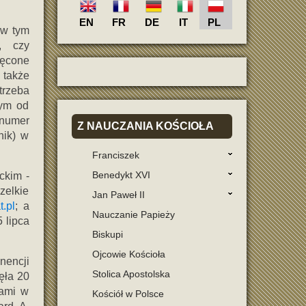
EN
FR
DE
IT
PL
 w tym
, czy
ięcone
 także
trzeba
tym od
 numer
Z
NAUCZANIA KOŚCIOŁA
nik) w
Franciszek
Benedykt XVI
ckim -
zelkie
Jan Paweł II
.pl
; a
Nauczanie Papieży
 lipca
Biskupi
Ojcowie Kościoła
nencji
Stolica Apostolska
ęła 20
kami w
Kościół w Polsce