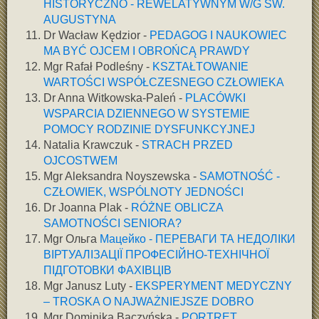
HISTORYCZNO - REWELATYWNYM W/G ŚW.
AUGUSTYNA
Dr Wacław Kędzior -
PEDAGOG I NAUKOWIEC
MA BYĆ OJCEM I OBROŃCĄ PRAWDY
Mgr Rafał Podleśny -
KSZTAŁTOWANIE
WARTOŚCI WSPÓŁCZESNEGO CZŁOWIEKA
Dr Anna Witkowska-Paleń -
PLACÓWKI
WSPARCIA DZIENNEGO W SYSTEMIE
POMOCY RODZINIE DYSFUNKCYJNEJ
Natalia Krawczuk -
STRACH PRZED
OJCOSTWEM
Mgr Aleksandra Noyszewska -
SAMOTNOŚĆ -
CZŁOWIEK, WSPÓLNOTY JEDNOŚCI
Dr Joanna Plak -
RÓŻNE OBLICZA
SAMOTNOŚCI SENIORA?
Mgr Ольга
Мацейко - ПЕРЕВАГИ ТА НЕДОЛІКИ
ВІРТУАЛІЗАЦІЇ ПРОФЕСІЙНО-ТЕХНІЧНОЇ
ПІДГОТОВКИ ФАХІВЦІВ
Mgr Janusz Luty -
EKSPERYMENT MEDYCZNY
– TROSKA O NAJWAŻNIEJSZE DOBRO
Mgr Dominika Baczyńska -
PORTRET