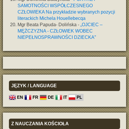
SAMOTNOŚCI WSPÓŁCZESNEGO
CZŁOWIEKA Na przykładzie wybranych pozycji
literackich Michela Houellebecqa
Mgr Beata Papuda- Dolińska -
„OJCIEC –
MĘŻCZYZNA - CZŁOWIEK WOBEC
NIEPEŁNOSPRAWNOŚCI DZIECKA”
JĘZYK
/ LANGUAGE
EN
FR
DE
IT
PL
Z
NAUCZANIA KOŚCIOŁA