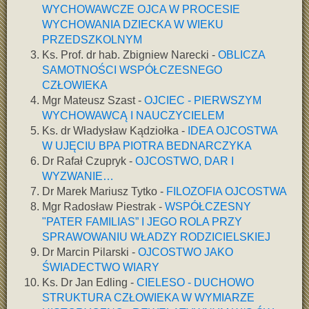
WYCHOWAWCZE OJCA W PROCESIE
WYCHOWANIA DZIECKA W WIEKU
PRZEDSZKOLNYM
Ks. Prof. dr hab. Zbigniew Narecki -
OBLICZA
SAMOTNOŚCI WSPÓŁCZESNEGO
CZŁOWIEKA
Mgr Mateusz Szast -
OJCIEC - PIERWSZYM
WYCHOWAWCĄ I NAUCZYCIELEM
Ks. dr Władysław Kądziołka -
IDEA OJCOSTWA
W UJĘCIU BPA PIOTRA BEDNARCZYKA
Dr Rafał Czupryk -
OJCOSTWO, DAR I
WYZWANIE…
Dr Marek Mariusz Tytko -
FILOZOFIA OJCOSTWA
Mgr Radosław Piestrak -
WSPÓŁCZESNY
"PATER FAMILIAS” I JEGO ROLA PRZY
SPRAWOWANIU WŁADZY RODZICIELSKIEJ
Dr Marcin Pilarski -
OJCOSTWO JAKO
ŚWIADECTWO WIARY
Ks. Dr Jan Edling -
CIELESO - DUCHOWO
STRUKTURA CZŁOWIEKA W WYMIARZE